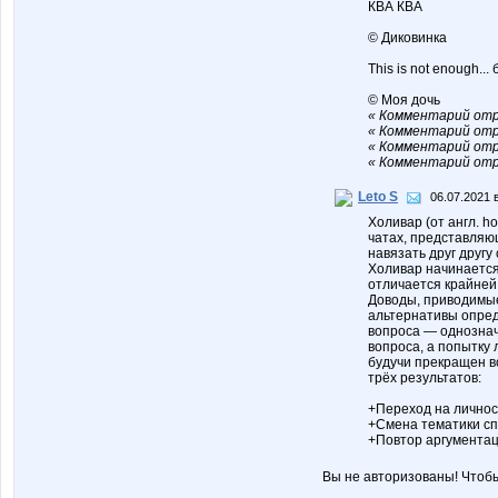
КВА КВА
© Диковинка
This is not enough...
© Моя дочь
« Комментарий отре
« Комментарий отре
« Комментарий отре
« Комментарий отре
Leto S
06.07.2021 
Холивар (от англ. h
чатах, представля
навязать друг другу 
Холивар начинается
отличается крайней
Доводы, приводимые
альтернативы опред
вопроса — однознач
вопроса, а попытку
будучи прекращен в
трёх результатов:
+Переход на личнос
+Смена тематики сп
+Повтор аргументац
Вы не авторизованы! Чтоб