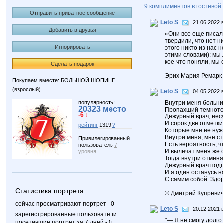
9 комплиментов в гостевой 
Отправить приватное сообщение
Leto S
21.06.2022 
Добавить в друзья
«Они все еще писал
твердили, что нет н
Игнорировать
этого никто из нас 
этими словами): мы 
кое-что поняли, мы 
Сделать подарок
Эрих Мария Ремарк 
Покупаем вместе: БОЛЬШОЙ ШОПИНГ
(взрослый)
Leto S
04.05.2022 
популярность:
Внутри меня больни
20323 место
Пропахший темното
-6 ↓
Дежурный врач, нес
И сорок две отметки
рейтинг
1319
?
Которые мне не нужн
Внутри меня, мне ст
Привилегированный
Есть вероятность, ч
пользователь
7
И вылечат меня же 
уровня
Тогда внутри отменя
Дежурный врач под
И я один останусь н
С самим собой. Здо
Статистика портрета:
© Дмитрий Купреви
сейчас просматривают портрет - 0
Leto S
20.12.2021 
зарегистрированные пользователи
"— Я не смогу долго
посетившие портрет за 7 дней - 0