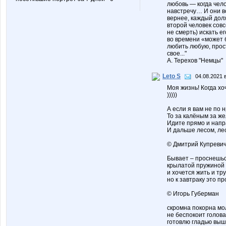
любовь — когда чело
навстречу… И они в
вернее, каждый долж
второй человек совс
не смерть) искать е
во времени «может 
любить любую, прост
свое..."
А. Терехов "Немцы"
Leto S
04.08.2021 
Моя жизнь! Когда хоч
)))))
А если я вам не по н
То за калёным за ж
Идите прямо и напр
И дальше лесом, ле
© Дмитрий Купреви
Бывает – проснешься
крылатой пружиной 
и хочется жить и тр
но к завтраку это пр
© Игорь Губерман
скромна покорна мо
не беспокоит голова
готовлю гладью вы