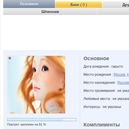
Основное
Блог
( 0 )
Др
Шпионаж
Основное
Дата рождения : скрыто
Место рождения :
Россия
,
Н
Место нахождения :
Россия
Место проживания : не ука
Любимые места : не указа
Интересы : не указаны
Комплименты
Портрет заполнен на 81 %