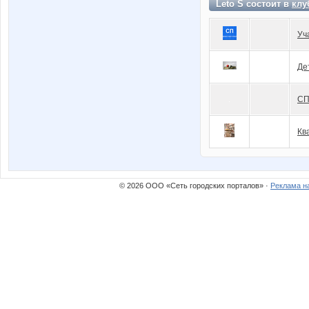
Leto S состоит в
клу
Уч
Де
СП
Кв
© 2026 ООО «Сеть городских порталов» ·
Реклама н